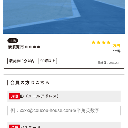
****
土地
万円
横須賀市＊＊＊＊
**坪
駅徒歩10分以内
50坪以上
更新日：
2026.06.11
会員の方はこちら
ID（メールアドレス）
必須
パスワード
必須