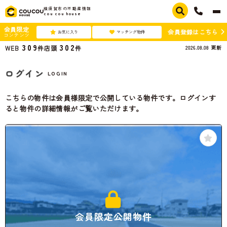
横須賀市の不動産情報
cou cou house
会員限定
会員登録はこちら
お気に入り
マッチング物件
コンテンツ
309
302
2026.08.08
更新
WEB
件
店頭
件
ログイン
LOGIN
こちらの物件は会員様限定で公開している物件です。ログインす
ると物件の詳細情報がご覧いただけます。
会員限定公開物件