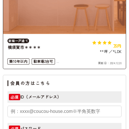
****
新築一戸建て
万円
横須賀市＊＊＊＊
**坪
*LDK
築10年以内
駐車場2台可
更新日：
2024.12.20
4LDK以上
会員の方はこちら
ID（メールアドレス）
必須
パスワード
必須