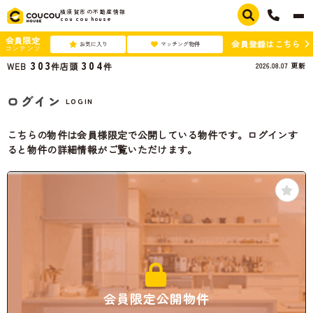
横須賀市の不動産情報
cou cou house
会員限定
会員登録はこちら
お気に入り
マッチング物件
コンテンツ
303
304
2026.08.07
更新
WEB
件
店頭
件
ログイン
LOGIN
こちらの物件は会員様限定で公開している物件です。ログインす
ると物件の詳細情報がご覧いただけます。
会員限定公開物件