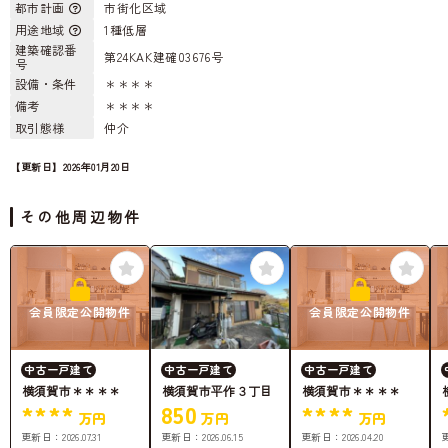
都市計画
市街化区域
用途地域
1種低層
建築確認番
第24KAK建確03676号
号
設備・条件
＊＊＊＊
備考
＊＊＊＊
取引態様
仲介
【更新日】2026年01月20日
その他周辺物件
会員限定公開物件
会員限定公開物件
中古一戸建て
中古一戸建て
中古一戸建て
横須賀市＊＊＊＊
横須賀市平作３丁目
横須賀市＊＊＊＊
****
850
****
万円
万円
万円
更新日：
2026.07.31
更新日：
2026.06.15
更新日：
2026.04.20