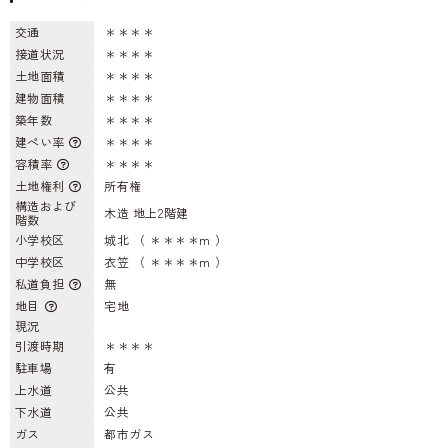
交通
＊＊＊＊
接道状況
＊＊＊＊
土地面積
＊＊＊＊
建物面積
＊＊＊＊
築年数
＊＊＊＊
建ぺい率
＊＊＊＊
容積率
＊＊＊＊
土地権利
所有権
構造および
木造 地上2階建
階数
小学校区
城北 （ ＊＊＊＊m ）
中学校区
衣笠 （ ＊＊＊＊m ）
私道負担
無
地目
宅地
現況
引渡時期
＊＊＊＊
駐車場
有
上水道
公共
下水道
公共
ガス
都市ガス