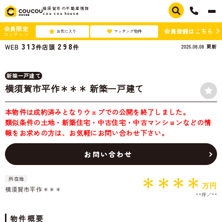
横須賀市の不動産情報
cou cou house
会員限定
会員登録はこちら
お気に入り
マッチング物件
コンテンツ
313
298
2026.08.08
更新
WEB
件
店頭
件
新築一戸建て
横須賀市平作＊＊＊ 新築一戸建て
本物件は成約済みとなりウェブでの公開を終了しました。
類似条件の土地・新築住宅・中古住宅・中古マンションなどの情
報をお求めの方は、お気軽にお問い合わせ下さい。
お問い合わせ
＊＊＊＊
所在地
万円
横須賀市平作＊＊＊
**坪
**
物件概要