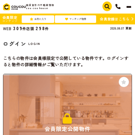
横須賀市の不動産情報
cou cou house
会員限定
会員登録はこちら
お気に入り
マッチング物件
コンテンツ
309
298
2026.08.07
更新
WEB
件
店頭
件
ログイン
LOGIN
こちらの物件は会員様限定で公開している物件です。ログインす
ると物件の詳細情報がご覧いただけます。
会員限定公開物件