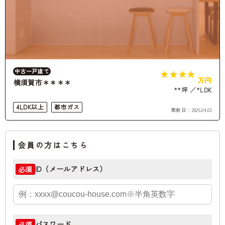
****
中古一戸建て
万円
横須賀市＊＊＊＊
**坪
*LDK
4LDK以上
都市ガス
更新日：
2026.04.02
会員の方はこちら
ID（メールアドレス）
必須
パスワード
必須