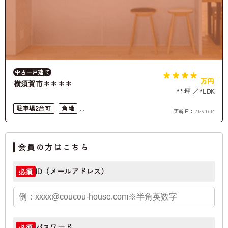
****
中古一戸建て
万円
横須賀市＊＊＊＊
**坪
*LDK
駐車場2台可
角地
更新日：
2026.07.04
都市ガス
収益物件
会員の方はこちら
ID（メールアドレス）
必須
パスワード
必須