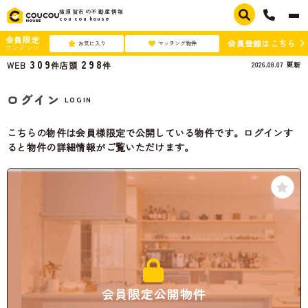
横須賀市の不動産情報
cou cou house
会員限定
会員登録はこちら
お気に入り
マッチング物件
コンテンツ
309
298
2026.08.07
更新
WEB
件
店頭
件
ログイン
LOGIN
こちらの物件は会員様限定で公開している物件です。ログインす
ると物件の詳細情報がご覧いただけます。
会員限定公開物件