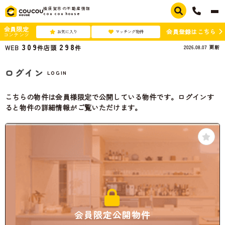
横須賀市の不動産情報
cou cou house
会員限定
会員登録はこちら
お気に入り
マッチング物件
コンテンツ
309
298
2026.08.07
更新
WEB
件
店頭
件
ログイン
LOGIN
こちらの物件は会員様限定で公開している物件です。ログインす
ると物件の詳細情報がご覧いただけます。
会員限定公開物件