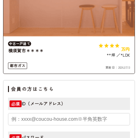
****
中古一戸建て
万円
横須賀市＊＊＊＊
**坪
*LDK
都市ガス
更新日：
2026.07.13
会員の方はこちら
ID（メールアドレス）
必須
パスワード
必須