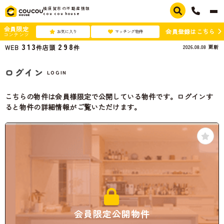
横須賀市の不動産情報
cou cou house
会員限定
会員登録はこちら
お気に入り
マッチング物件
コンテンツ
313
298
2026.08.08
更新
WEB
件
店頭
件
ログイン
LOGIN
こちらの物件は会員様限定で公開している物件です。ログインす
ると物件の詳細情報がご覧いただけます。
会員限定公開物件