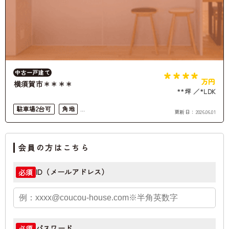
****
中古一戸建て
万円
横須賀市＊＊＊＊
**坪
*LDK
駐車場2台可
角地
更新日：
2026.06.01
都市ガス
会員の方はこちら
ID（メールアドレス）
必須
パスワード
必須