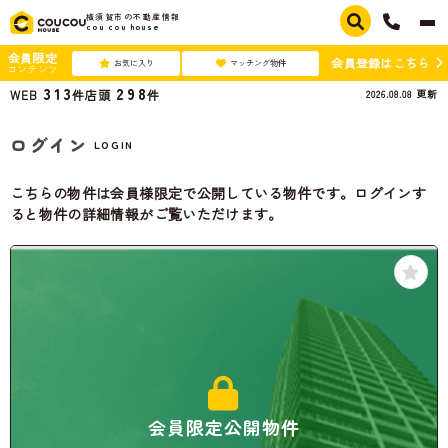
横須賀市の不動産情報
cou cou house
会員限定
会員登録はこちら
お気に入り
マッチング物件
コンテンツ
313
298
2026.08.08
更新
WEB
件
店頭
件
ログイン
LOGIN
こちらの物件は会員様限定で公開している物件です。ログインす
ると物件の詳細情報がご覧いただけます。
会員限定公開物件