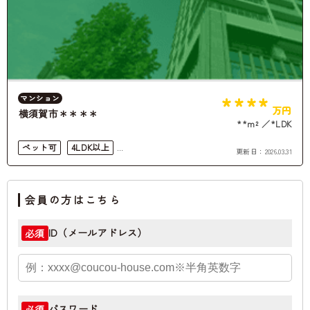
****
マンション
万円
横須賀市＊＊＊＊
**m²
*LDK
ペット可
4LDK以上
更新日：
2026.03.31
角部屋
会員の方はこちら
ID（メールアドレス）
必須
パスワード
必須