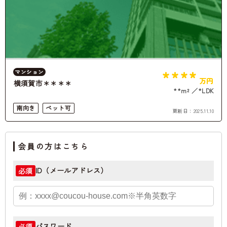
****
マンション
万円
横須賀市＊＊＊＊
**m²
*LDK
南向き
ペット可
更新日：
2025.11.10
会員の方はこちら
ID（メールアドレス）
必須
パスワード
必須