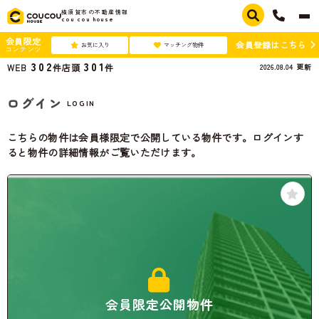
横須賀市の不動産情報
cou cou house
会員限定
会員登録はこちら
お気に入り
マッチング物件
コンテンツ
302
301
2026.08.04
更新
WEB
件
店頭
件
ログイン
LOGIN
こちらの物件は会員様限定で公開している物件です。ログインす
ると物件の詳細情報がご覧いただけます。
会員限定公開物件