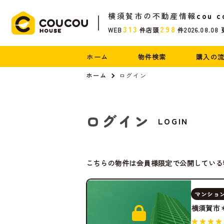
横須賀市の不動産情報
cou c
313
298
WEB
件
店頭
件
2026.08.08
ホーム
物件検索
購入の
ホーム
ログイン
ログイン
LOGIN
こちらの物件は会員様限定で公開している
マンショ
横須賀市
****