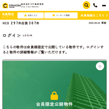
横須賀市の不動産情報
cou cou house
会員限定
会員登録はこちら
お気に入り
マッチング物件
コンテンツ
297
307
2026.08.04
更新
WEB
件
店頭
件
ログイン
LOGIN
こちらの物件は会員様限定で公開している物件です。ログインす
ると物件の詳細情報がご覧いただけます。
会員限定公開物件