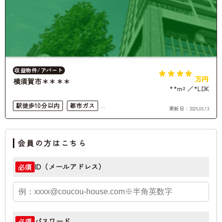
****
収益物件/アパート
万円
横須賀市＊＊＊＊
**m²
*LDK
駅徒歩10分以内
都市ガス
更新日：
2026.06.13
収益物件
会員の方はこちら
ID（メールアドレス）
必須
パスワード
必須